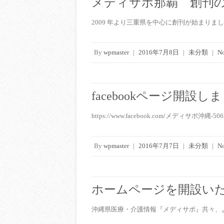
メディサポ那覇 創刊
2009 年より三重県を中心に創刊が始まり
By
wpmaster
|
2016年7月8日
|
未分類
|
N
facebookページ開設し
https://www.facebook.com/メディサポ沖縄-50
By
wpmaster
|
2016年7月7日
|
未分類
|
N
ホームページを開設い
沖縄県医療・介護情報『メディサポ』共々、よ