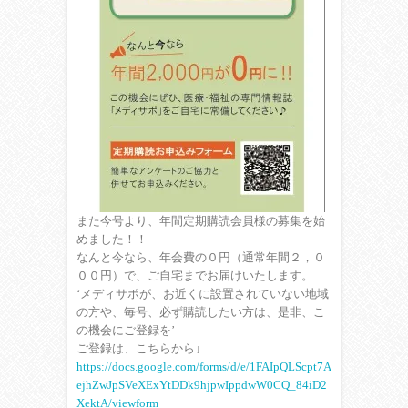
また今号より、年間定期購読会員様の募集を始
めました！！
なんと今なら、年会費の０円（通常年間２，０
００円）で、ご自宅までお届けいたします。
‘メディサポが、お近くに設置されていない地域
の方や、毎号、必ず購読したい方は、是非、こ
の機会にご登録を’
ご登録は、こちらから↓
https://docs.google.com/forms/d/e/1FAIpQLScpt7A
ejhZwJpSVeXExYtDDk9hjpwIppdwW0CQ_84iD2
XektA/viewform