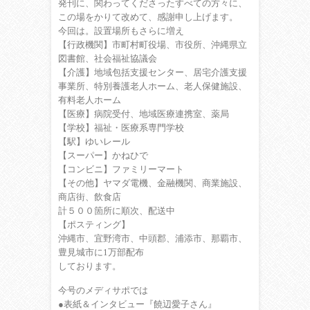
発刊に、関わってくださったすべての方々に、
この場をかりて改めて、感謝申し上げます。
今回は。設置場所もさらに増え
【行政機関】市町村町役場、市役所、沖縄県立
図書館、社会福祉協議会
【介護】地域包括支援センター、居宅介護支援
事業所、特別養護老人ホーム、老人保健施設、
有料老人ホーム
【医療】病院受付、地域医療連携室、薬局
【学校】福祉・医療系専門学校
【駅】ゆいレール
【スーパー】かねひで
【コンビニ】ファミリーマート
【その他】ヤマダ電機、金融機関、商業施設、
商店街、飲食店
計５００箇所に順次、配送中
【ポスティング】
沖縄市、宜野湾市、中頭郡、浦添市、那覇市、
豊見城市に1万部配布
しております。
今号のメディサポでは
●表紙＆インタビュー『饒辺愛子さん』